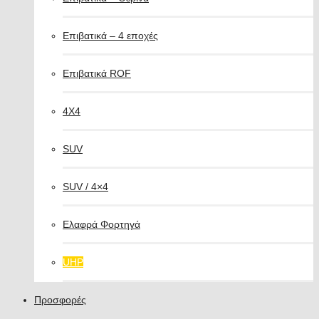
Επιβατικά – 4 εποχές
Επιβατικά ROF
4X4
SUV
SUV / 4×4
Ελαφρά Φορτηγά
UHP
Προσφορές