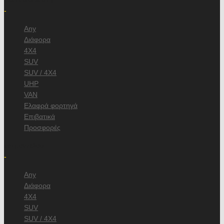
-
Any
Διάφορα
4X4
SUV
SUV / 4X4
UHP
VAN
Ελαφρά φορτηγά
Επιβατικά
Προσφορές
και μοντέλου
-
Any
Διάφορα
4X4
SUV
SUV / 4X4