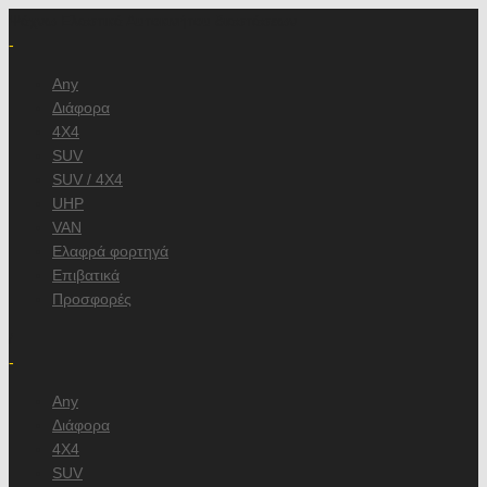
Ψάχνω Ελαστικά Αυτοκινήτου διαστάσεων
-
Any
Διάφορα
4X4
SUV
SUV / 4X4
UHP
VAN
Ελαφρά φορτηγά
Επιβατικά
Προσφορές
/
-
Any
Διάφορα
4X4
SUV