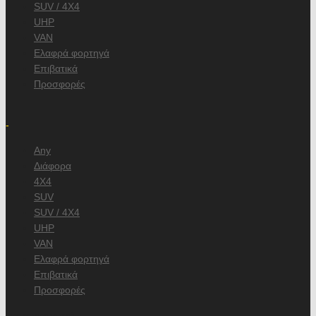
SUV / 4X4
UHP
VAN
Ελαφρά φορτηγά
Επιβατικά
Προσφορές
/
-
Any
Διάφορα
4X4
SUV
SUV / 4X4
UHP
VAN
Ελαφρά φορτηγά
Επιβατικά
Προσφορές
, κατασκευαστή