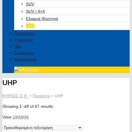
SUV
SUV / 4×4
Ελαφρά Φορτηγά
UHP
Προσφορές
Υπηρεσίες
Νέα
Συμβουλές
Επικοινωνία
Ελληνικα
UHP
ΚΥΡΛΟΣ Ο.Ε.
>
Προϊόντα
>
UHP
Showing 1–48 of 67 results
View
24
/
48
/
All