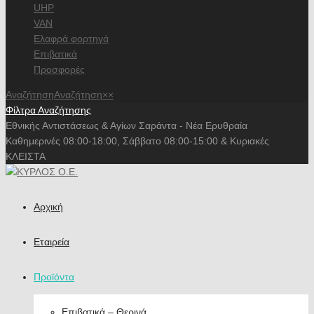
UHP
VAN
Ελαφρά φορτηγά
Επιβατικά
Προσφορές
Αναζήτηση
Αναζήτηση
×
×
Φίλτρα Αναζήτησης
Εθνικής Αντιστάσεως & Αγίων Σαράντα - Νέα Ερυθραία
Καθημερινές 08:00-18:00, Σάββατο 08:00-15:00 & Κυριακές
ΚΛΕΙΣΤΑ
Αρχική
Εταιρεία
Προϊόντα
Επιβατικά – Θερινά