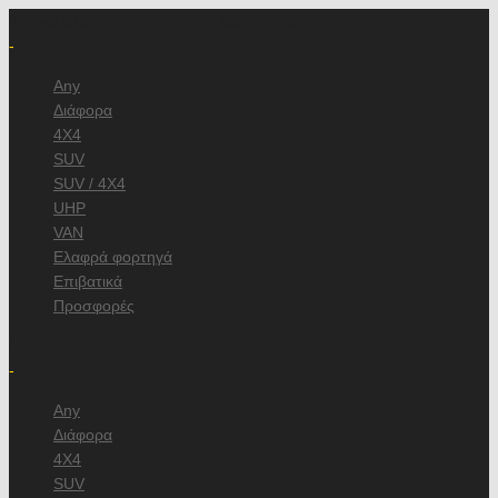
Ψάχνω Ελαστικά Αυτοκινήτου διαστάσεων
-
Any
Διάφορα
4X4
SUV
SUV / 4X4
UHP
VAN
Ελαφρά φορτηγά
Επιβατικά
Προσφορές
/
-
Any
Διάφορα
4X4
SUV