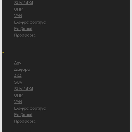
SUV / 4X4
UHP
VAN
Ελαφρά φορτηγά
Επιβατικά
Προσφορές
/
-
Any
Διάφορα
4X4
SUV
SUV / 4X4
UHP
VAN
Ελαφρά φορτηγά
Επιβατικά
Προσφορές
, κατασκευαστή