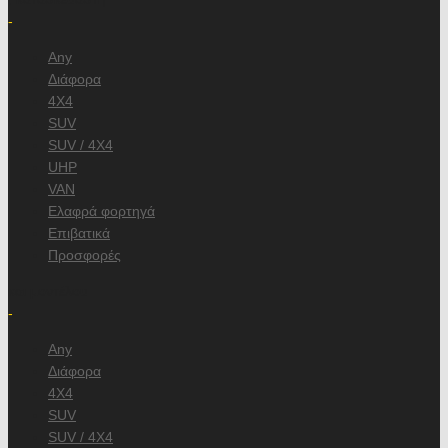
-
Any
Διάφορα
4X4
SUV
SUV / 4X4
UHP
VAN
Ελαφρά φορτηγά
Επιβατικά
Προσφορές
και μοντέλου
-
Any
Διάφορα
4X4
SUV
SUV / 4X4