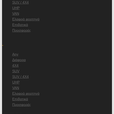
SUV / 4X4
UHP
VAN
Ελαφρά φορτηγά
Επιβατικά
Προσφορές
/
-
Any
Διάφορα
4X4
SUV
SUV / 4X4
UHP
VAN
Ελαφρά φορτηγά
Επιβατικά
Προσφορές
, κατασκευαστή