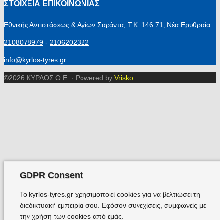
ΣΤΟΙΧΕΙΑ ΕΠΙΚΟΙΝΩΝΙΑΣ
Εθνικής Αντιστάσεως & Αγίων Σαράντα, Τ.Κ. 146 71, Νέα Ερυθραία
2108078979
-
2106202322
info@kyrlos-tyres.gr
©2026 ΚΥΡΛΟΣ Ο.Ε. · Powered by
Vrisko
.
GDPR Consent
To kyrlos-tyres.gr χρησιμοποιεί cookies για να βελτιώσει τη
διαδικτυακή εμπειρία σου. Εφόσον συνεχίσεις, συμφωνείς με
την χρήση των cookies από εμάς.