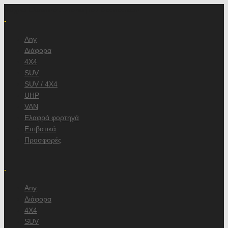
Ψάχνω Ελαστικά Αυτοκινήτου διαστάσεων
-
Any
Διάφορα
4X4
SUV
SUV / 4X4
UHP
VAN
Ελαφρά φορτηγά
Επιβατικά
Προσφορές
/
-
Any
Διάφορα
4X4
SUV