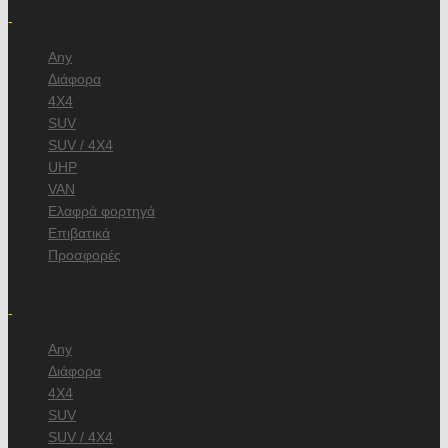
-
Any
Διάφορα
4X4
SUV
SUV / 4X4
UHP
VAN
Ελαφρά φορτηγά
Επιβατικά
Προσφορές
και μοντέλου
-
Any
Διάφορα
4X4
SUV
SUV / 4X4