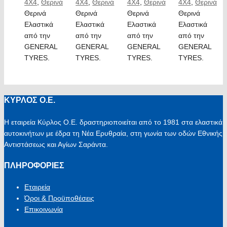
4X4
,
Θερινά
4X4
,
Θερινά
4X4
,
Θερινά
4X4
,
Θερινά
Θερινά
Θερινά
Θερινά
Θερινά
Ελαστικά
Ελαστικά
Ελαστικά
Ελαστικά
από την
από την
από την
από την
GENERAL
GENERAL
GENERAL
GENERAL
TYRES.
TYRES.
TYRES.
TYRES.
ΚΥΡΛΟΣ Ο.Ε.
Η εταιρεία Κύρλος Ο.Ε. δραστηριοποιείται από το 1981 στα ελαστικά
αυτοκινήτων με έδρα τη Νέα Ερυθραία, στη γωνία των οδών Εθνικής
Αντιστάσεως και Αγίων Σαράντα.
ΠΛΗΡΟΦΟΡΙΕΣ
Εταιρεία
Όροι & Προϋποθέσεις
Επικοινωνία