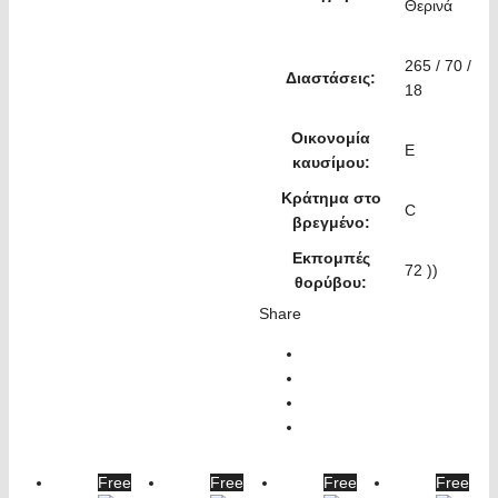
Θερινά
265 / 70 /
Διαστάσεις:
18
Οικονομία
E
καυσίμου:
Κράτημα στο
C
βρεγμένο:
Εκπομπές
72 ))
θορύβου:
Share
Free
Free
Free
Free