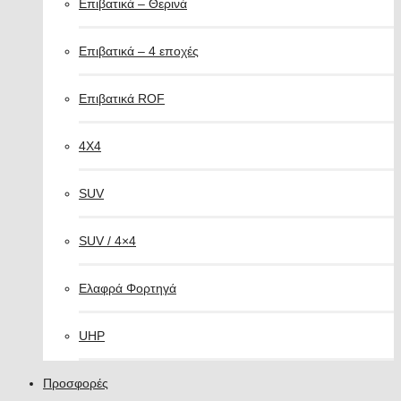
Επιβατικά – Θερινά
Επιβατικά – 4 εποχές
Επιβατικά ROF
4X4
SUV
SUV / 4×4
Ελαφρά Φορτηγά
UHP
Προσφορές