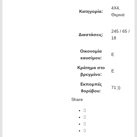
4X4,
Κατηγορία:
Θερινά
245 / 65 /
Διαστάσεις:
18
Οικονομία
E
καυσίμου:
Κράτημα στο
E
βρεγμένο:
Εκπομπές
71 ))
θορύβου:
Share