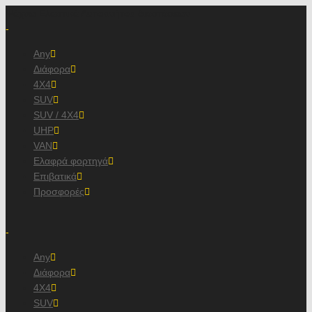
Ψάχνω Ελαστικά Αυτοκινήτου διαστάσεων
-
Any
Διάφορα
4X4
SUV
SUV / 4X4
UHP
VAN
Ελαφρά φορτηγά
Επιβατικά
Προσφορές
/
-
Any
Διάφορα
4X4
SUV