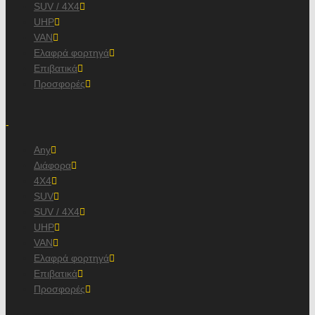
SUV / 4X4
UHP
VAN
Ελαφρά φορτηγά
Επιβατικά
Προσφορές
/
-
Any
Διάφορα
4X4
SUV
SUV / 4X4
UHP
VAN
Ελαφρά φορτηγά
Επιβατικά
Προσφορές
, κατασκευαστή