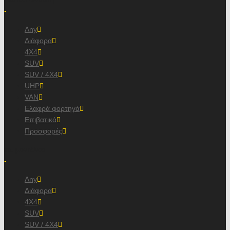
-
Any
Διάφορα
4X4
SUV
SUV / 4X4
UHP
VAN
Ελαφρά φορτηγά
Επιβατικά
Προσφορές
και μοντέλου
-
Any
Διάφορα
4X4
SUV
SUV / 4X4