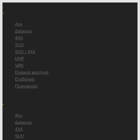
Ψάχνω Ελαστικά Αυτοκινήτου διαστάσεων
-
Any
Διάφορα
4X4
SUV
SUV / 4X4
UHP
VAN
Ελαφρά φορτηγά
Επιβατικά
Προσφορές
/
-
Any
Διάφορα
4X4
SUV