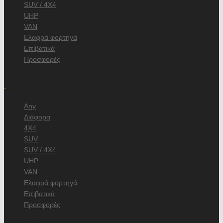
SUV / 4X4
UHP
VAN
Ελαφρά φορτηγά
Επιβατικά
Προσφορές
/
-
Any
Διάφορα
4X4
SUV
SUV / 4X4
UHP
VAN
Ελαφρά φορτηγά
Επιβατικά
Προσφορές
, κατασκευαστή