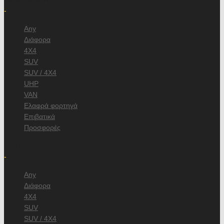
-
Any
Διάφορα
4X4
SUV
SUV / 4X4
UHP
VAN
Ελαφρά φορτηγά
Επιβατικά
Προσφορές
και μοντέλου
-
Any
Διάφορα
4X4
SUV
SUV / 4X4