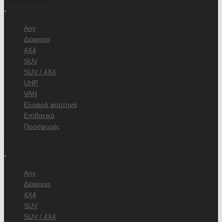
-
Any
Διάφορα
4X4
SUV
SUV / 4X4
UHP
VAN
Ελαφρά φορτηγά
Επιβατικά
Προσφορές
και μοντέλου
-
Any
Διάφορα
4X4
SUV
SUV / 4X4