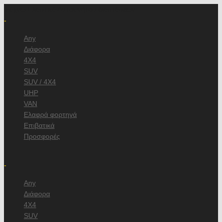
Ψάχνω Ελαστικά Αυτοκινήτου διαστάσεων
-
Any
Διάφορα
4X4
SUV
SUV / 4X4
UHP
VAN
Ελαφρά φορτηγά
Επιβατικά
Προσφορές
/
-
Any
Διάφορα
4X4
SUV