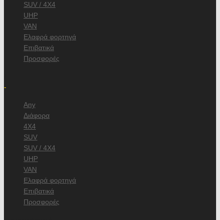
SUV / 4X4
UHP
VAN
Ελαφρά φορτηγά
Επιβατικά
Προσφορές
/
-
Any
Διάφορα
4X4
SUV
SUV / 4X4
UHP
VAN
Ελαφρά φορτηγά
Επιβατικά
Προσφορές
, κατασκευαστή