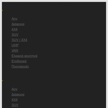
Ψάχνω Ελαστικά Αυτοκινήτου διαστάσεων
-
Any
Διάφορα
4X4
SUV
SUV / 4X4
UHP
VAN
Ελαφρά φορτηγά
Επιβατικά
Προσφορές
/
-
Any
Διάφορα
4X4
SUV