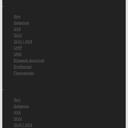
-
Any
Διάφορα
4X4
SUV
SUV / 4X4
UHP
VAN
Ελαφρά φορτηγά
Επιβατικά
Προσφορές
και μοντέλου
-
Any
Διάφορα
4X4
SUV
SUV / 4X4