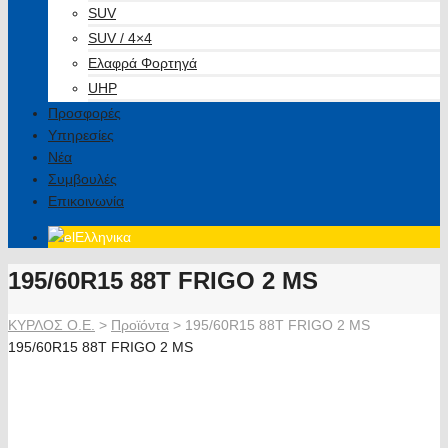
SUV
SUV / 4×4
Ελαφρά Φορτηγά
UHP
Προσφορές
Υπηρεσίες
Νέα
Συμβουλές
Επικοινωνία
Ελληνικα
195/60R15 88T FRIGO 2 MS
ΚΥΡΛΟΣ Ο.Ε.
>
Προϊόντα
>
195/60R15 88T FRIGO 2 MS
195/60R15 88T FRIGO 2 MS
New Debica 2015 Tire Shots High Resolution