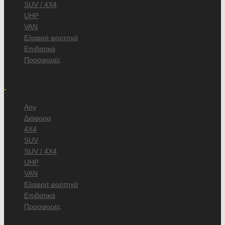
SUV / 4X4
UHP
VAN
Ελαφρά φορτηγά
Επιβατικά
Προσφορές
/
-
Any
Διάφορα
4X4
SUV
SUV / 4X4
UHP
VAN
Ελαφρά φορτηγά
Επιβατικά
Προσφορές
, κατασκευαστή