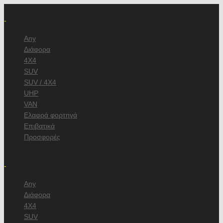
Ψάχνω Ελαστικά Αυτοκινήτου διαστάσεων
-
Any
Διάφορα
4X4
SUV
SUV / 4X4
UHP
VAN
Ελαφρά φορτηγά
Επιβατικά
Προσφορές
/
-
Any
Διάφορα
4X4
SUV