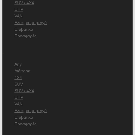
SUV / 4X4
UHP
VAN
Ελαφρά φορτηγά
Επιβατικά
Προσφορές
/
-
Any
Διάφορα
4X4
SUV
SUV / 4X4
UHP
VAN
Ελαφρά φορτηγά
Επιβατικά
Προσφορές
, κατασκευαστή