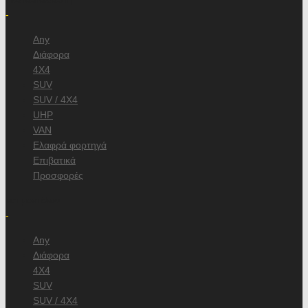
-
Any
Διάφορα
4X4
SUV
SUV / 4X4
UHP
VAN
Ελαφρά φορτηγά
Επιβατικά
Προσφορές
και μοντέλου
-
Any
Διάφορα
4X4
SUV
SUV / 4X4