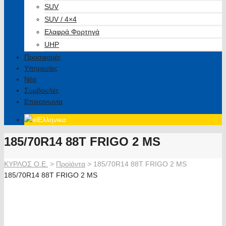
SUV
SUV / 4×4
Ελαφρά Φορτηγά
UHP
Προσφορές
Υπηρεσίες
Νέα
Συμβουλές
Επικοινωνία
Ελληνικα
185/70R14 88T FRIGO 2 MS
ΚΥΡΛΟΣ Ο.Ε.
>
Προϊόντα
>
185/70R14 88T FRIGO 2 MS
185/70R14 88T FRIGO 2 MS
New Debica 2015 Tire Shots High Resolution