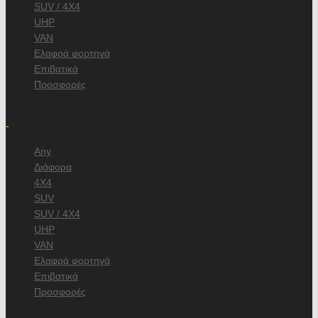
SUV / 4X4
UHP
VAN
Ελαφρά φορτηγά
Επιβατικά
Προσφορές
/
-
Any
Διάφορα
4X4
SUV
SUV / 4X4
UHP
VAN
Ελαφρά φορτηγά
Επιβατικά
Προσφορές
, κατασκευαστή